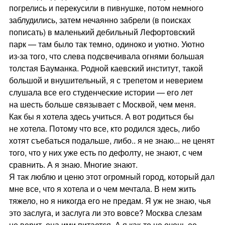
погрелись и перекусили в пивнушке, потом немного
заблудились, затем нечаянно забрели (в поисках
пописать) в маленький дебильный Лефортовский
парк — там было так темно, одиноко и уютно. Уютно
из-за того, что слева подсвечивала огнями большая
толстая Бауманка. Родной каевский институт, такой
большой и внушительный, я с трепетом и неверием
слушала все его студенческие истории — его лет
на шесть больше связывает с Москвой, чем меня.
Как бы я хотела здесь учиться. А вот родиться бы
не хотела. Потому что все, кто родился здесь, либо
хотят съебаться подальше, либо.. я не знаю... не ценят
того, что у них уже есть по дефолту, не знают, с чем
сравнить. А я знаю. Многие знают.
Я так люблю и ценю этот огромный город, который дал
мне все, что я хотела и о чем мечтала. В нем жить
тяжело, но я никогда его не предам. Я уж не знаю, чья
это заслуга, и заслуга ли это вовсе? Москва слезам
не верит, она ими питается. А я как-то не очень ее