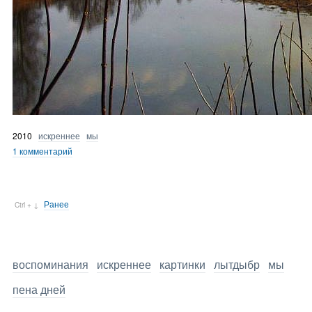
2010
искреннее
мы
1 комментарий
Ранее
Ctrl + ↓
воспоминания
искреннее
картинки
лытдыбр
мы
пена дней